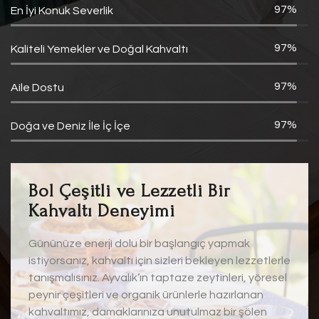
100%
En İyi Konuk Severlik
100%
Kaliteli Yemekler ve Doğal Kahvaltı
100%
Aile Dostu
100%
Doğa ve Deniz İle İç İçe
Bol Çeşitli ve Lezzetli Bir
Kahvaltı Deneyimi
Gününüze enerji dolu bir başlangıç yapmak
istiyorsanız, kahvaltı için sizleri bekleyen lezzetlerle
tanışmalısınız. Ayvalık’ın taptaze zeytinleri, yöresel
peynir çeşitleri ve organik ürünlerle hazırlanan
kahvaltımız, damaklarınıza unutulmaz bir şölen