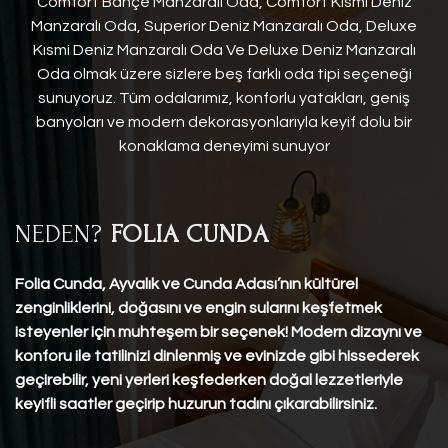
Comfort Bahçe Manzaralı Oda, Comfort Kısmi Deniz
Manzaralı Oda, Superior Deniz Manzaralı Oda, Deluxe
Kısmi Deniz Manzaralı Oda Ve Deluxe Deniz Manzaralı
Oda olmak üzere sizlere beş farklı oda tipi seçeneği
sunuyoruz. Tüm odalarımız, konforlu yatakları, geniş
banyoları ve modern dekorasyonlarıyla keyif dolu bir
konaklama deneyimi sunuyor
NEDEN?
FOLIA CUNDA
Folia Cunda, Ayvalık ve Cunda Adası’nın kültürel
zenginliklerini, doğasını ve engin sularını keşfetmek
isteyenler için muhteşem bir seçenek! Modern dizaynı ve
konforu ile tatilinizi dinlenmiş ve evinizde gibi hissederek
geçirebilir, yeni yerleri keşfederken doğal lezzetleriyle
keyifli saatler geçirip huzurun tadını çıkarabilirsiniz.