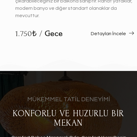
çıkarabileceğiniz bir balkona sahiptir. Rahat yataklar,
modern banyo ve diğer standart olanaklar da
mevcuttur.
1.750₺ /
Gece
Detayları İncele
MÜKEMMEL TATİL DENEYİMİ
KONFORLU VE HUZURLU BİR
MEKAN